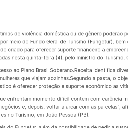
ítimas de violência doméstica ou de gênero poderão p
por meio do Fundo Geral de Turismo (Fungetur), bem
o criado para oferecer suporte financeiro a empreend
as nesta quinta-feira (4), pelo ministro do Turismo, 
esso ao Plano Brasil Soberano.Receita identifica dive
mulheres que viajam sozinhas.Segundo a pasta, o obje
tico é oferecer proteção e suporte econômico as víti
 que enfrentam momento difícil contem com carência m
egócios e, depois, voltar a arcar com as parcelas", af
res no Turismo, em João Pessoa (PB).
s do Fungetur, além da possibilidade de pedir a sus