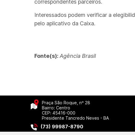
correspondentes parceiros.
Interessados podem verificar a elegibil
pelo aplicativo da Caixa.
Fonte(s):
Agência Brasil
Praça São Roque, nº 28
Bairro: Centro
CEP: 45416-000
Presidente Tancredo Neves - BA
(73) 99987-8790