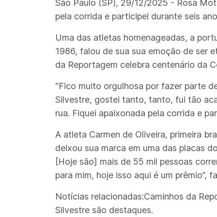
São Paulo (SP), 29/12/2025 - Rosa Mota
pela corrida e participei durante seis an
Uma das atletas homenageadas, a portug
1986, falou de sua sua emoção de ser et
da Reportagem celebra centenário da Cor
“Fico muito orgulhosa por fazer parte 
Silvestre, gostei tanto, tanto, fui tão 
rua. Fiquei apaixonada pela corrida e pa
A atleta Carmen de Oliveira, primeira br
deixou sua marca em uma das placas do 
[Hoje são] mais de 55 mil pessoas cor
para mim, hoje isso aqui é um prêmio”, fa
Notícias relacionadas:Caminhos da Repo
Silvestre são destaques.