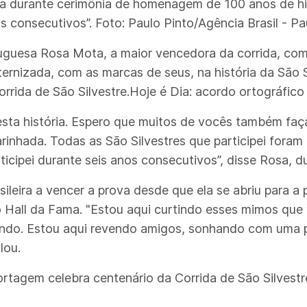
 durante cerimônia de homenagem de 100 anos de hist
os consecutivos”. Foto: Paulo Pinto/Agência Brasil - Pa
uesa Rosa Mota, a maior vencedora da corrida, com s
ernizada, com as marcas de seus, na história da São 
rida de São Silvestre.Hoje é Dia: acordo ortográfico
desta história. Espero que muitos de vocês também faç
acarinhada. Todas as São Silvestres que participei fora
rticipei durante seis anos consecutivos”, disse Rosa, d
asileira a vencer a prova desde que ela se abriu para 
Hall da Fama. "Estou aqui curtindo esses mimos que 
rendo. Estou aqui revendo amigos, sonhando com uma 
lou.
rtagem celebra centenário da Corrida de São Silvestr