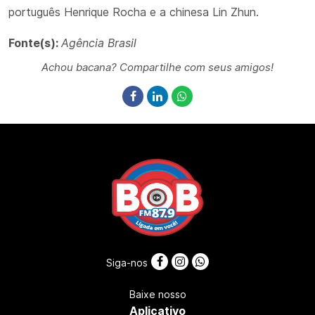
português Henrique Rocha e a chinesa Lin Zhun.
Fonte(s):
Agência Brasil
Achou bacana? Compartilhe com seus amigos!
Siga-nos
Baixe nosso
Aplicativo