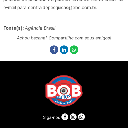
e-mail para centraldepesquisas@ebc.com.br.
Fonte(s):
Agência Brasil
Achou bacana? Compartilhe com seus amigos!
Siga-nos