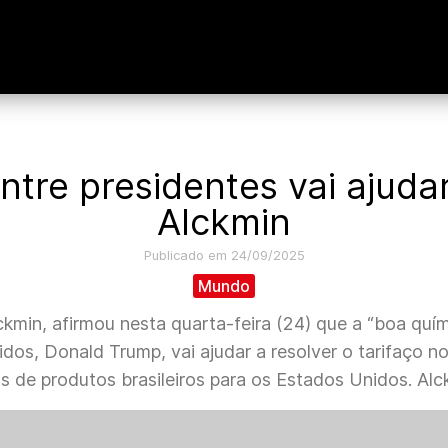
tre presidentes vai ajudar
Alckmin
Publicado em 24/09/2025
Mundo
kmin, afirmou nesta quarta-feira (24) que a “boa quími
nidos, Donald Trump, vai ajudar a resolver o tarifaço 
de produtos brasileiros para os Estados Unidos. Alc