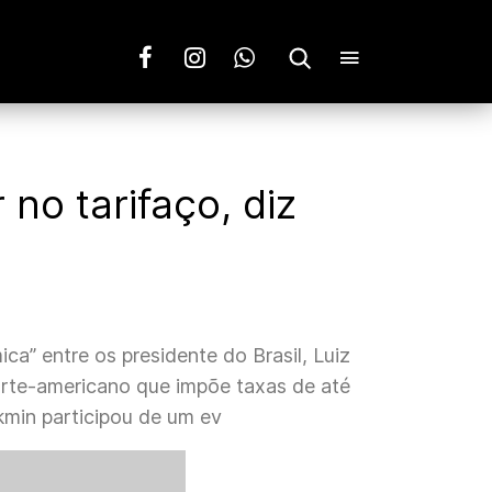
 no tarifaço, diz
ca” entre os presidente do Brasil, Luiz
norte-americano que impõe taxas de até
kmin participou de um ev