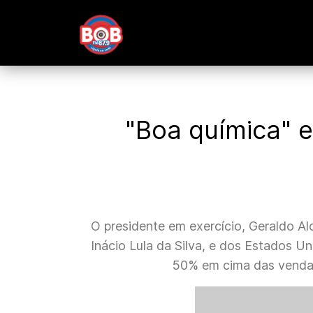
"Boa química" en
O presidente em exercício, Geraldo Alc
Inácio Lula da Silva, e dos Estados U
50% em cima das vendas 