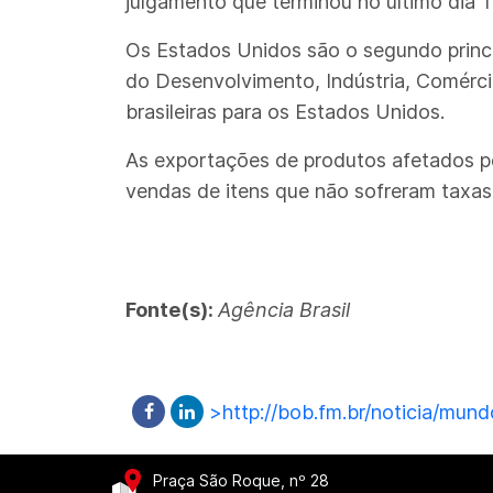
julgamento que terminou no último dia 1
Os Estados Unidos são o segundo princi
do Desenvolvimento, Indústria, Comérci
brasileiras para os Estados Unidos.
As exportações de produtos afetados 
vendas de itens que não sofreram taxas 
Fonte(s):
Agência Brasil
>http://bob.fm.br/noticia/mun
Praça São Roque, nº 28